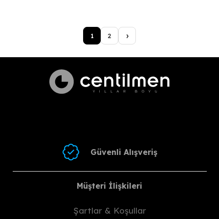
2.446,50 ₺.
2.446,50 ₺.
fiyat:
andaki
4.800,00 ₺.
fiyat:
›
1
2
3.840,00 ₺.
Güvenli Alışveriş
Müşteri İlişkileri
Şartlar & Koşullar