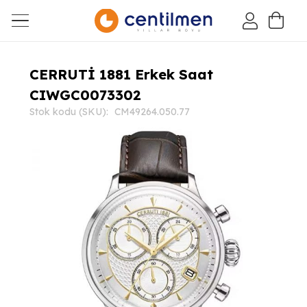
CERRUTİ 1881 Erkek Saat
CIWGC0073302
Stok kodu (SKU):
CM49264.050.77