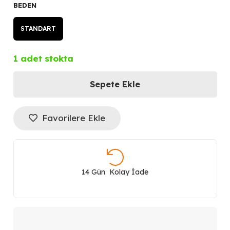
BEDEN
STANDART
1 adet stokta
Sepete Ekle
CERRUTİ
1881
Favorilere Ekle
Erkek
Saat
14 Gün Kolay İade
CIWGC0073302
adet