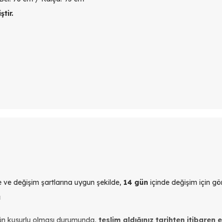
tir.
yle ve değişim şartlarına uygun şekilde,
14 gün
içinde değişim için gön
ı
ün kusurlu olması durumunda,
teslim aldığınız tarihten itibaren 