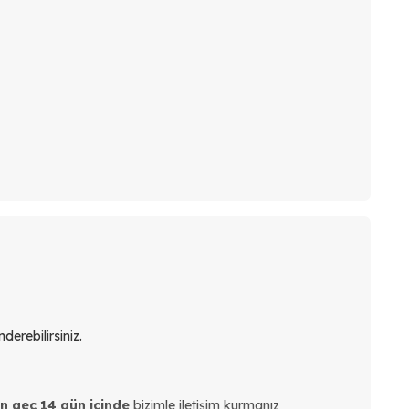
derebilirsiniz.
en geç 14 gün içinde
bizimle iletişim kurmanız