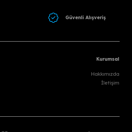
 iletmelisiniz.
gram/WhatsApp) üzerinden paylaşmalısınız.
Güvenli Alışveriş
i Kargo’yla göndermelisiniz.
ünü
içinde hesabınıza gönderilecektir.
Kurumsal
pılmaz.
Hakkımızda
İletişim