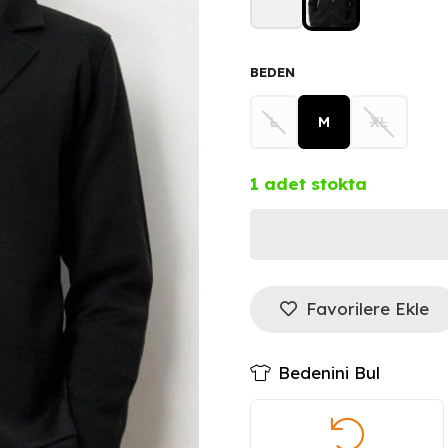
BEDEN
L
M
XL
1 adet stokta
DESEN
Cepli
Favorilere Ekle
Blazer
Bedenini Bul
Hırka
23600