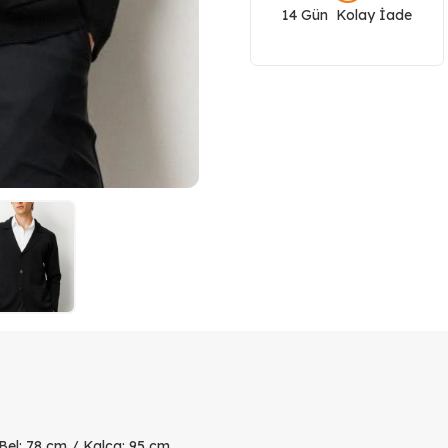
14 Gün Kolay İade
adet
 Bel: 78 cm / Kalça: 95 cm