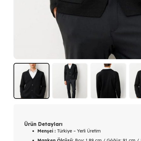
Ürün Detayları
Menşei :
Türkiye – Yerli Üretim
Manken Ölçüsü
: Boy: 1.89 cm / Göğüs: 91 cm /