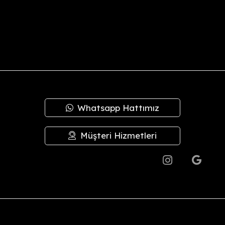
oksa, ürünü teslim aldıktan sonra
14 gün içinde
iade talebinizi bize
mızla
hesap no/IBAN
bilgilerinizi sipariş verdiğiniz kanal (Insta
eyip, bizden alacağınız anlaşma kodu ile en geç
3 gün
içinde Yurtiç
plam tutar içinden
kargo ücretleri
düşülerek iadeniz en geç
3 iş g
irilerek sevk edilir.
Whatsapp Hattımız
 kusurlardan şirketimiz sorumlu değildir; bu durumlarda değişim ya
de değişim yapılmaz.
Müşteri Hizmetleri
.