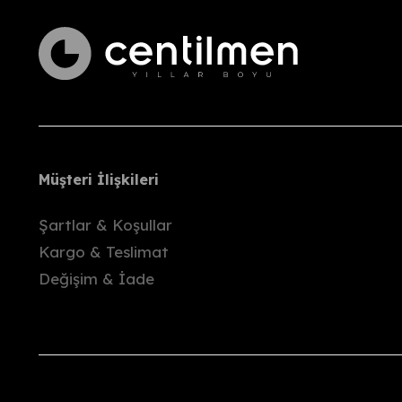
Değişim yapılabilecek beden/renk stokta y
Talebinizi ilettikten sonra, ekip arkadaşları
Ürünü
hasar görmeyecek şekilde
paketl
Kargo bize ulaştıktan sonra, ödediğiniz to
İade kargo ücretleri alıcıya aittir.
Önemli Bilgiler
Ürünlerimiz, paketleme öncesinde gözden geç
Müşteri İlişkileri
Deneme sırasında oluşabilecek hasar ya da
Şartlar & Koşullar
Etiketi kopmuş
olarak gönderilen ürünler
Kargo & Teslimat
Kampanyalı ürünlerde
değişim yapılmaz
Değişim & İade