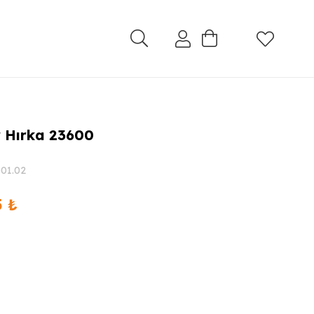
r Hırka 23600
01.02
Şu
5
₺
andaki
 ₺.
fiyat:
2.999,95 ₺.