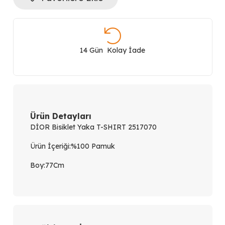
Yaka
T-
SHIRT
14 Gün Kolay İade
2517070
adet
Ürün Detayları
DİOR Bisiklet Yaka T-SHIRT 2517070
Ürün İçeriği:%100 Pamuk
Boy:77Cm