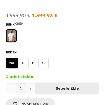
Orijinal
Şu
1.999,90
₺
1.399,93
₺
fiyat:
andaki
KREM
RENK
1.999,90 ₺.
fiyat:
1.399,93 ₺.
BEDEN
2XL
L
M
XL
1 adet stokta
DİOR
Sepete Ekle
Bisiklet
Favorilere Ekle