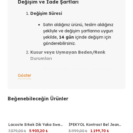
Değişim ve İade Şartları
Değişim Süresi
Satın aldığınız ürünü, teslim aldığınız
şekliyle ve değişim şartlarına uygun
şekilde,
14 gün
içinde değişim için
gönderebilirsiniz.
Kusur veya Uymayan Beden/Renk
Durumları
Ürünün beden/renginin uymaması
Göster
veya ürün kusurlu olması
durumunda,
teslim aldığınız
tarihten itibaren en geç 14 gün
içinde
bizimle iletişim kurmanız
Beğenebileceğin Ürünler
gerekmektedir.
İletişim Kanalları
Instagram üzerinden
verdiğiniz
Lacoste Erkek Dik Yaka Sweat
%20
İPEKYOL Kontrast Bel Jean
%70
siparişler için: Siparişi verdiğiniz
SH9774
Pantolon IS1260003136
Orijinal
Şu
Orijinal
Şu
7.379,00
₺
5.903,20
₺
3.999,00
₺
1.199,70
₺