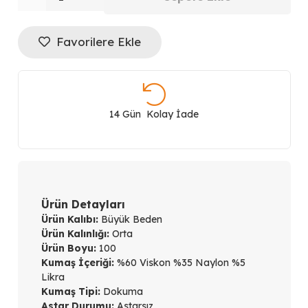
Beli
Favorilere Ekle
Lastikli
Boncuk
Detaylı
14 Gün Kolay İade
Pantolon
1085
adet
Ürün Detayları
Ürün Kalıbı:
Büyük Beden
Ürün Kalınlığı:
Orta
Ürün Boyu:
100
Kumaş İçeriği:
%60 Viskon %35 Naylon %5
Likra
Kumaş Tipi:
Dokuma
Astar Durumu:
Astarsız