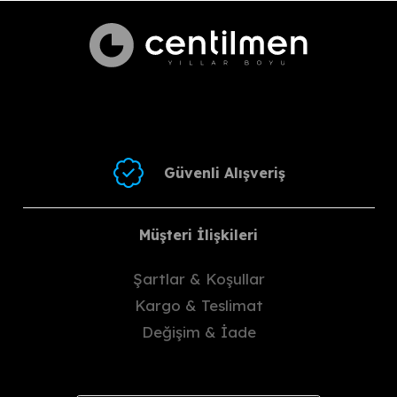
Değişim İşlemleri
Değişim sebebinizi iletişim
kanallarımızdan ekibimize
bildirdikten ve değiştirmek istediğiniz
ürünün adınıza ayrıldığı bilgisini
aldıktan sonra:
Ürünü
hasar görmeyecek
şekilde
paketleyiniz.
Güvenli Alışveriş
Bizden alacağınız anlaşma
kodu ile ürünü en geç
3 gün
içinde Yurtiçi/MNG kargoya
Müşteri İlişkileri
veriniz.
Farklı bir kargo firması ile
Şartlar & Koşullar
göndermek isterseniz, kargo
Kargo & Teslimat
ücretini karşılamak ve bizi
bilgilendirmek şartıyla
Değişim & İade
gönderim yapabilirsiniz.
Paketlemeden kaynaklı oluşabilecek
hasarlar alıcıya aittir ve bu durumda