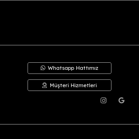
oksa, ürünü teslim aldıktan sonra
14 gün içinde
iade talebinizi bize
mızla
hesap no/IBAN
bilgilerinizi sipariş verdiğiniz kanal (Insta
eyip, bizden alacağınız anlaşma kodu ile en geç
3 gün
içinde Yurtiç
plam tutar içinden
kargo ücretleri
düşülerek iadeniz en geç
3 iş g
irilerek sevk edilir.
Whatsapp Hattımız
 kusurlardan şirketimiz sorumlu değildir; bu durumlarda değişim ya
de değişim yapılmaz.
Müşteri Hizmetleri
.