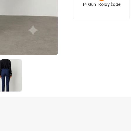
14 Gün Kolay İade
1041
adet