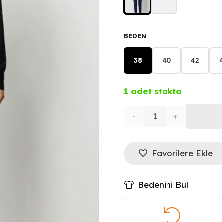
BEDEN
38
40
42
1 adet stokta
EKOL
Beli
Favorilere Ekle
Lastikli
Simli
Bedenini Bul
Kumaş
Pantolon