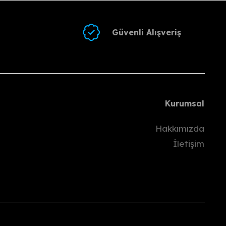
 iletmelisiniz.
gram/WhatsApp) üzerinden paylaşmalısınız.
Güvenli Alışveriş
i Kargo’yla göndermelisiniz.
ünü
içinde hesabınıza gönderilecektir.
Kurumsal
pılmaz.
Hakkımızda
İletişim