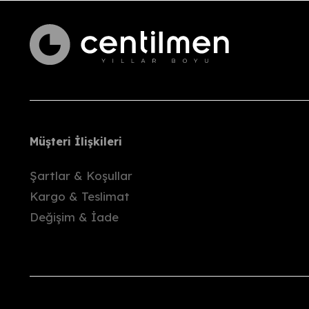
Değişim yapılabilecek beden/renk stokta y
Talebinizi ilettikten sonra, ekip arkadaşları
Ürünü
hasar görmeyecek şekilde
paketl
Kargo bize ulaştıktan sonra, ödediğiniz to
İade kargo ücretleri alıcıya aittir.
Önemli Bilgiler
Ürünlerimiz, paketleme öncesinde gözden geç
Müşteri İlişkileri
Deneme sırasında oluşabilecek hasar ya da
Şartlar & Koşullar
Etiketi kopmuş
olarak gönderilen ürünler
Kargo & Teslimat
Kampanyalı ürünlerde
değişim yapılmaz
Değişim & İade