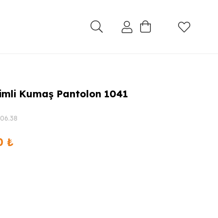
 Simli Kumaş Pantolon 1041
06.38
Şu
50
₺
andaki
0 ₺.
fiyat:
1.749,50 ₺.