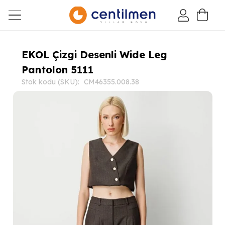
EKOL Çizgi Desenli Wide Leg
Pantolon 5111
Stok kodu (SKU):
CM46355.008.38