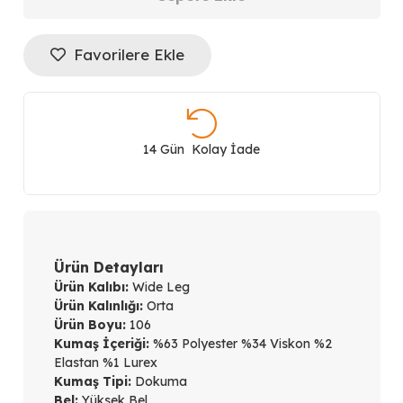
EKOL
Çizgi
Favorilere Ekle
Desenli
Wide
14 Gün Kolay İade
Leg
Pantolon
5111
Ürün Detayları
adet
Ürün Kalıbı:
Wide Leg
Ürün Kalınlığı:
Orta
Ürün Boyu:
106
Kumaş İçeriği:
%63 Polyester %34 Viskon %2
Elastan %1 Lurex
Kumaş Tipi:
Dokuma
Bel:
Yüksek Bel