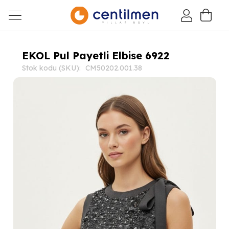
EKOL Pul Payetli Elbise 6922
Stok kodu (SKU):
CM50202.001.38