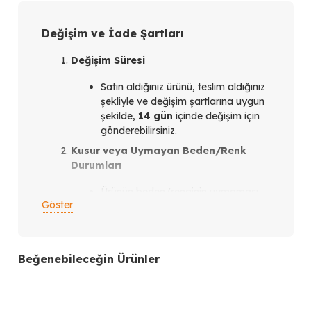
Değişim ve İade Şartları
Değişim Süresi
Satın aldığınız ürünü, teslim aldığınız
şekliyle ve değişim şartlarına uygun
şekilde,
14 gün
içinde değişim için
gönderebilirsiniz.
Kusur veya Uymayan Beden/Renk
Durumları
Ürünün beden/renginin uymaması
Göster
veya ürün kusurlu olması
durumunda,
teslim aldığınız
tarihten itibaren en geç 14 gün
içinde
bizimle iletişim kurmanız
Beğenebileceğin Ürünler
gerekmektedir.
İletişim Kanalları