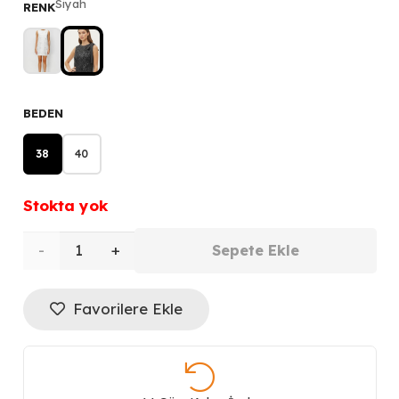
Siyah
RENK
5.499,00 ₺.
fiyat:
3.849,30 ₺.
BEDEN
38
40
Stokta yok
EKOL
Sepete Ekle
Pul
Favorilere Ekle
Payetli
Elbise
6922