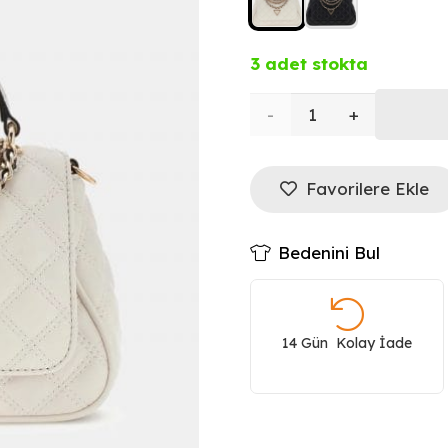
3 adet stokta
GUESS
Kadın
Favorilere Ekle
Çanta
HWQG9673190
Bedenini Bul
adet
14 Gün Kolay İade