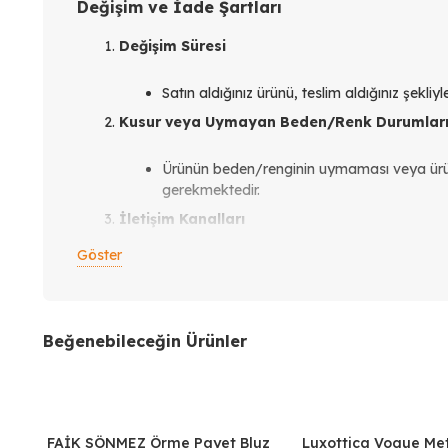
Değişim ve İade Şartları
Değişim Süresi
Satın aldığınız ürünü, teslim aldığınız şekli
Kusur veya Uymayan Beden/Renk Durumlar
Ürünün beden/renginin uymaması veya ür
gerekmektedir.
İletişim Kanalları
Göster
Instagram üzerinden
verdiğiniz siparişle
WhatsApp üzerinden
verdiğiniz siparişler
Web sitemizden
verdiğiniz siparişler içi
Beğenebileceğin Ürünler
Değişim İşlemleri
Değişim sebebinizi iletişim kanallarımızdan e
Ürünü
hasar görmeyecek şekilde
FAİK SÖNMEZ Örme Payet Bluz
Luxottica Vogue Me
%30
%20