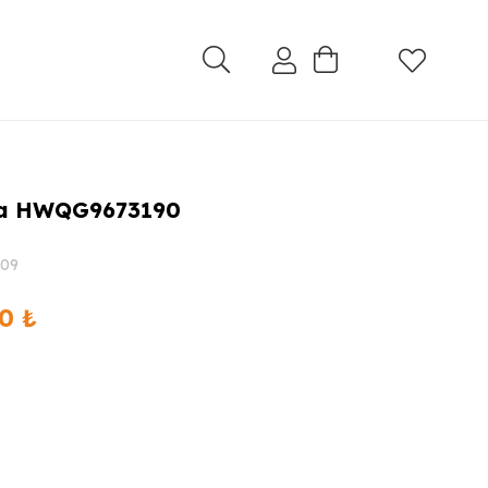
ta HWQG9673190
009
Şu
00
₺
andaki
0 ₺.
fiyat:
6.020,00 ₺.