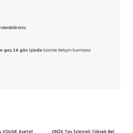
derebilirsiniz.
en geç 14 gün içinde
bizimle iletişim kurmanız
ilirsiniz.
ğı bilgisini aldıktan sonra:
 VOUGE Asetat
ONİX Taş İşlemeli Yüksek Bel
%30