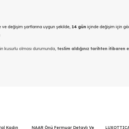
yle ve değişim şartlarına uygun şekilde,
14 gün
içinde değişim için gön
ı
ün kusurlu olması durumunda,
teslim aldığınız tarihten itibaren 
r için: Siparişi verdiğiniz Instagram hesabından bize ulaşabilirsiniz.
 için: Siparişi verdiğiniz numaradan bize ulaşabilirsiniz.
n: Müşteri hizmetleri numaramızdan veya
kolay iade
sayfamızdan ulaşab
kibimize bildirdikten ve değiştirmek istediğiniz ürünün adınıza ayrıldı
paketleyiniz.
tal Kadın
NAAR Önü Fermuar Detaylı Ve
LUXOTTICA
%30
%20