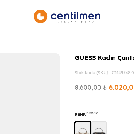
GUESS Kadın Çan
Stok kodu (SKU):
CM49748.
Orijinal
8.600,00
₺
6.020,
fiyat:
8.600,0
Beyaz
RENK