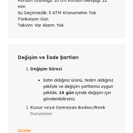
Kordon Uzunluğu: 20 cm Kordon Genişliği: 22
mm
Su Geçirmezlik: 5 ATM Kronometre: Yok
Fonksiyon: Gün
Takvim: Var Alarm: Yok
Değişim ve İade Şartları
Değişim Süresi
Satın aldığınız ürünü, teslim aldığınız
şekliyle ve değişim şartlarına uygun
şekilde,
14 gün
içinde değişim için
gönderebilirsiniz.
Kusur veya Uymayan Beden/Renk
Durumları
Ürünün beden/renginin uymaması
Göster
veya ürün kusurlu olması