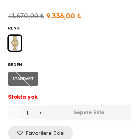
Orijinal
Şu
11.670,00
₺
9.336,00
₺
fiyat:
andaki
,
RENK
11.670,00 ₺.
fiyat:
9.336,00 ₺.
BEDEN
STANDART
Stokta yok
GUESS
Sepete Ekle
Erkek
Favorilere Ekle
Kol