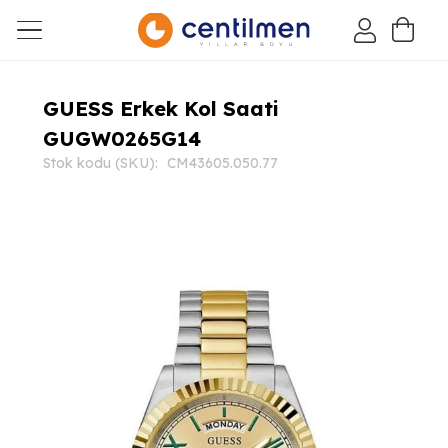
GUESS Erkek Kol Saati
GUGW0265G14
Stok kodu (SKU):
CM43605.050.77