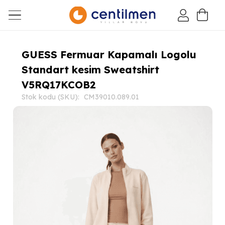
GUESS Fermuar Kapamalı Logolu
Standart kesim Sweatshirt
V5RQ17KCOB2
Stok kodu (SKU):
CM39010.089.01