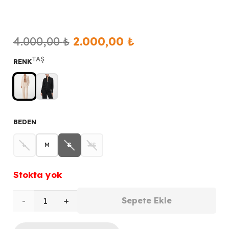
Orijinal
Şu
4.000,00
₺
2.000,00
₺
fiyat:
andaki
TAŞ
RENK
4.000,00 ₺.
fiyat:
2.000,00 ₺.
BEDEN
L
M
S
XS
Stokta yok
GUESS
Sepete Ekle
Fermuar