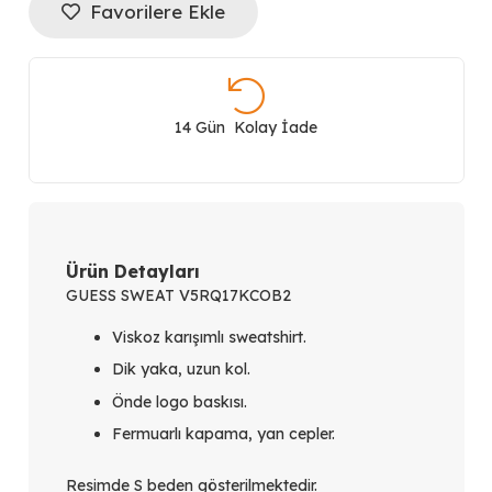
Favorilere Ekle
Kapamalı
Logolu
Standart
14 Gün Kolay İade
kesim
Sweatshirt
V5RQ17KCOB2
Ürün Detayları
GUESS SWEAT V5RQ17KCOB2
adet
Viskoz karışımlı sweatshirt.
Dik yaka, uzun kol.
Önde logo baskısı.
Fermuarlı kapama, yan cepler.
Resimde S beden gösterilmektedir.