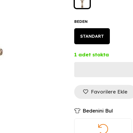
BEDEN
STANDART
1 adet stokta
Guess
Kadın
Favorilere Ekle
Kol
Bedenini Bul
Saati
GUGW0655L3