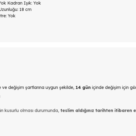
Yok Kadran Işık: Yok
Uzunluğu: 18 cm
tre: Yok
yle ve değişim şartlarına uygun şekilde,
14 gün
içinde değişim için gön
ı
ün kusurlu olması durumunda,
teslim aldığınız tarihten itibaren 