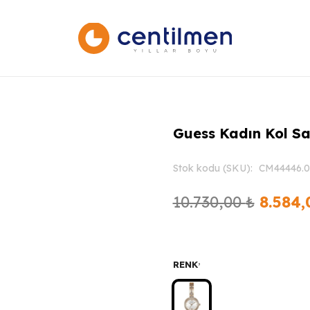
Guess Kadın Kol 
Stok kodu (SKU):
CM44446.0
Orijina
10.730,00
₺
8.584
fiyat:
10.730
,
RENK