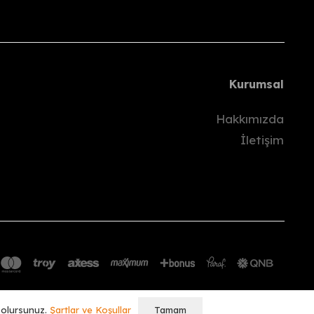
ünü
içinde hesabınıza gönderilecektir.
Kurumsal
pılmaz.
Hakkımızda
İletişim
Tamam
ş olursunuz.
Şartlar ve Koşullar