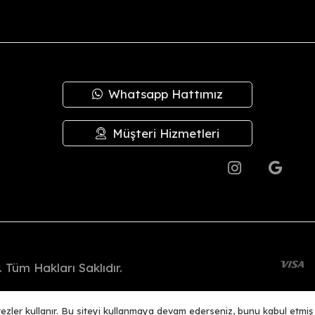
plam tutar içinden
kargo ücretleri
düşülerek iadeniz en geç
3 iş g
irilerek sevk edilir.
Whatsapp Hattımız
 kusurlardan şirketimiz sorumlu değildir; bu durumlarda değişim ya
de değişim yapılmaz.
Müşteri Hizmetleri
.
 Tüm Hakları Saklıdır.
Woo356 E-Ticaret Altyapısı İle Hazırlanmıştır.
erezler kullanır. Bu siteyi kullanmaya devam ederseniz, bunu kabul etmi