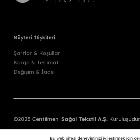
Kargo bize ulaştıktan sonra, ödediğiniz to
İade kargo ücretleri alıcıya aittir.
Önemli Bilgiler
Ürünlerimiz, paketleme öncesinde gözden geç
Müşteri İlişkileri
Deneme sırasında oluşabilecek hasar ya da
Şartlar & Koşullar
Etiketi kopmuş
olarak gönderilen ürünler
Kargo & Teslimat
Kampanyalı ürünlerde
değişim yapılmaz
Değişim & İade
©2025 Centilmen.
Sağol Tekstil A.Ş.
Kuruluşudur.
Bu web sitesi deneyiminizi iyileştirmek için ç