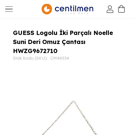
GUESS Logolu İki Parçalı Noelle
Suni Deri Omuz Çantası
HWZG9672710
Stok kodu (SKU):
CM44334