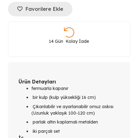
Logolu
Favorilere Ekle
İki
Parçalı
Noelle
14 Gün Kolay İade
Suni
Deri
Omuz
Ürün Detayları
fermuarla kapanır
Çantası
bir kulp (kulp yüksekliği 16 cm)
HWZG9672710
Çıkarılabilir ve ayarlanabilir omuz askısı
(Uzunluk yaklaşık 100-120 cm)
adet
parlak altın kaplamalı metalden
iki parçalı set
İç