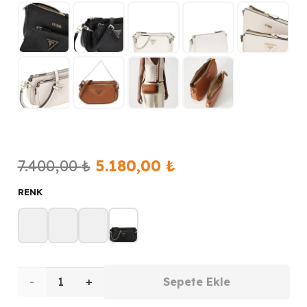
Orijinal
Şu
7.400,00
₺
5.180,00
₺
fiyat:
andaki
RENK
7.400,00 ₺.
fiyat:
5.180,00 ₺.
GUESS
Sepete Ekle