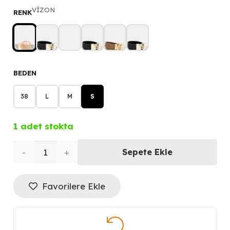
fiyat:
andaki
VİZON
RENK
4.000,00 ₺.
fiyat:
3.200,00 ₺.
BEDEN
38
L
M
S
1 adet stokta
GUESS
Sepete Ekle
Nolana
Favorilere Ekle
4G
Logolu