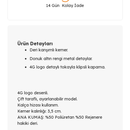
Kemer
14 Gün Kolay İade
BW9166P4235
adet
Ürün Detayları
Deri karışımlı kemer.
Donuk altın rengi metal detaylar.
4G logo detaylı tokayla klipsli kapama.
4G logo desenli.
Çift taraflı, ayarlanabilir model.
Kalça hizası kullanım.
Kemer kalınlığı: 3,5 cm.
ANA KUMAŞ: %50 Poliüretan %50 Rejenere
hakiki deri.