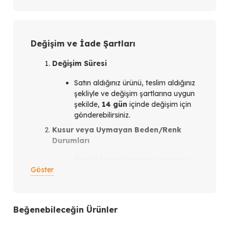
Değişim ve İade Şartları
Değişim Süresi
Satın aldığınız ürünü, teslim aldığınız
şekliyle ve değişim şartlarına uygun
şekilde,
14 gün
içinde değişim için
gönderebilirsiniz.
Kusur veya Uymayan Beden/Renk
Durumları
Ürünün beden/renginin uymaması
Göster
veya ürün kusurlu olması
durumunda,
teslim aldığınız
tarihten itibaren en geç 14 gün
içinde
bizimle iletişim kurmanız
Beğenebileceğin Ürünler
gerekmektedir.
İletişim Kanalları