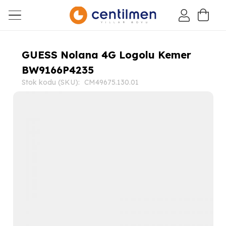
GUESS Nolana 4G Logolu Kemer
BW9166P4235
Stok kodu (SKU):
CM49675.130.01