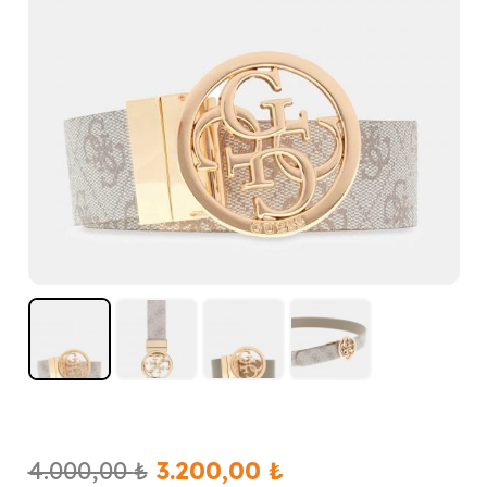
Orijinal
Şu
4.000,00
₺
3.200,00
₺