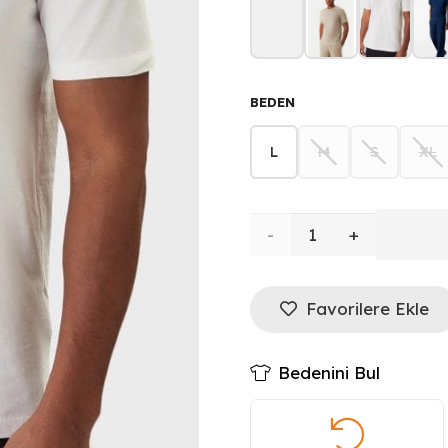
BEDEN
L
M
S
XL
GUESS
Pamuklu
Favorilere Ekle
Regular
Fit
Bedenini Bul
Logolu
Bisiklet