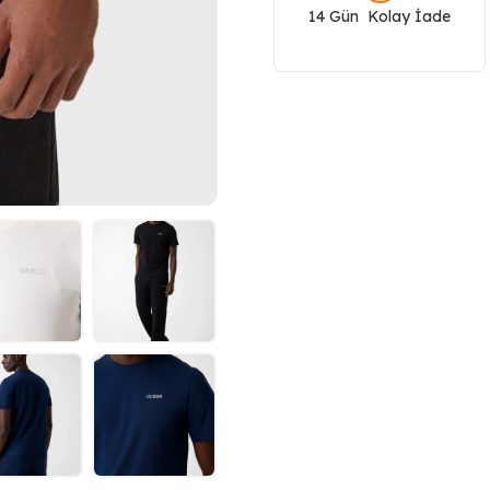
14 Gün Kolay İade
Yaka
Erkek
T
Shirt
Z6RI17I3Z14
adet