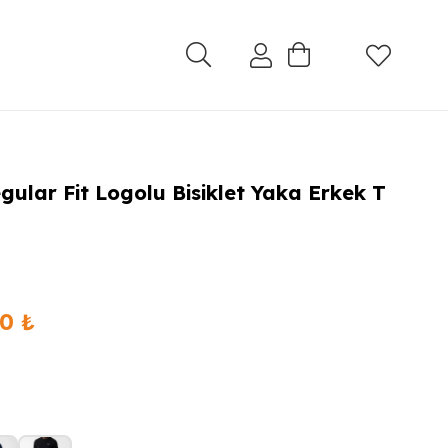
lar Fit Logolu Bisiklet Yaka Erkek T
Şu
00
₺
andaki
0 ₺.
fiyat:
1.540,00 ₺.