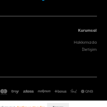
ünü
içinde hesabınıza gönderilecektir.
Kurumsal
pılmaz.
Hakkımızda
İletişim