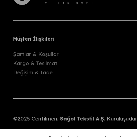
Kargo bize ulaştıktan sonra, ödediğiniz to
İade kargo ücretleri alıcıya aittir.
Önemli Bilgiler
Ürünlerimiz, paketleme öncesinde gözden geç
Müşteri İlişkileri
Deneme sırasında oluşabilecek hasar ya da
Şartlar & Koşullar
Etiketi kopmuş
olarak gönderilen ürünler
Kargo & Teslimat
Kampanyalı ürünlerde
değişim yapılmaz
Değişim & İade
©2025 Centilmen.
Sağol Tekstil A.Ş.
Kuruluşudur.