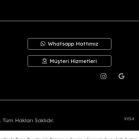
plam tutar içinden
kargo ücretleri
düşülerek iadeniz en geç
3 iş g
irilerek sevk edilir.
Whatsapp Hattımız
 kusurlardan şirketimiz sorumlu değildir; bu durumlarda değişim ya
de değişim yapılmaz.
Müşteri Hizmetleri
.
 Tüm Hakları Saklıdır.
Woo356 E-Ticaret Altyapısı İle Hazırlanmıştır.