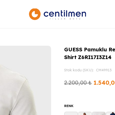
GUESS Pamuklu Regu
Shirt Z6RI17I3Z14
Stok kodu (SKU):
CM49913
Orijinal
2.200,00
₺
1.540,
fiyat:
2.200,0
RENK