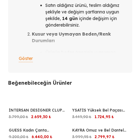
Satın aldığınız ürünü, teslim aldığınız
şekliyle ve değişim şartlarına uygun
şekilde,
14 gün
içinde değişim için
gönderebilirsiniz.
Kusur veya Uymayan Beden/Renk
Durumları
Ürünün beden/renginin uymaması
Göster
veya ürün kusurlu olması
durumunda,
teslim aldığınız
tarihten itibaren en geç 14 gün
içinde
bizimle iletişim kurmanız
Beğenebileceğin Ürünler
gerekmektedir.
İletişim Kanalları
Instagram üzerinden
verdiğiniz
İNTERSAN DESİGNER CLUP
%30
YSATİS Yüksek Bel Paçası
%50
siparişler için: Siparişi verdiğiniz
Düğme Detaylı Elbise 17346
Lastikli Stüdyo Serisi Jogger
Orijinal
Şu
Orijinal
Şu
3.799,00
₺
2.659,30
₺
3.449,90
₺
1.724,95
₺
Instagram hesabından bize
Eşofman 2000112
fiyat:
andaki
fiyat:
andaki
ulaşabilirsiniz.
3.799,00 ₺.
fiyat:
3.449,90 ₺.
fiyat:
GUESS Kadın Çanta
%30
KAYRA Omuz ve Bel Dantel
%30
2.659,30 ₺.
1.724,95 ₺.
WhatsApp üzerinden
verdiğiniz
HWSG6974040
Detaylı Tunik 21129
Orijinal
Şu
Orijinal
Şu
9.200,00
₺
6.440,00
₺
3.999,95
₺
2.799,97
₺
+1