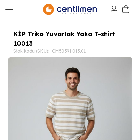
KİP Triko Yuvarlak Yaka T-shirt
10013
Stok kodu (SKU):
CM50591.015.01