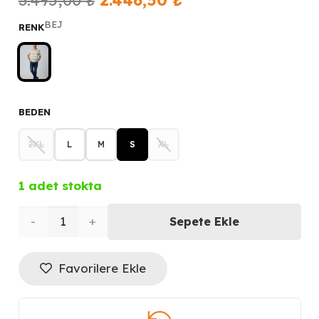
fiyat:
andaki
BEJ
RENK
3.495,00 ₺.
fiyat:
2.446,50 ₺.
BEDEN
2XL
L
M
S
XL
1 adet stokta
KİP
Sepete Ekle
Triko
Favorilere Ekle
Yuvarlak
Yaka