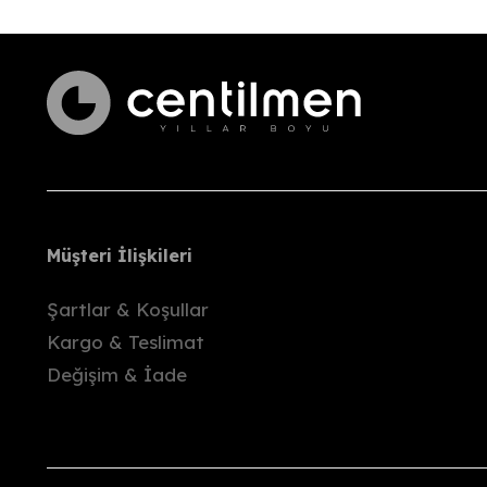
Değişim yapılabilecek beden/renk stokta y
Talebinizi ilettikten sonra, ekip arkadaşları
Ürünü
hasar görmeyecek şekilde
paketl
Kargo bize ulaştıktan sonra, ödediğiniz to
İade kargo ücretleri alıcıya aittir.
Önemli Bilgiler
Ürünlerimiz, paketleme öncesinde gözden geç
Müşteri İlişkileri
Deneme sırasında oluşabilecek hasar ya da
Şartlar & Koşullar
Etiketi kopmuş
olarak gönderilen ürünler
Kargo & Teslimat
Kampanyalı ürünlerde
değişim yapılmaz
Değişim & İade