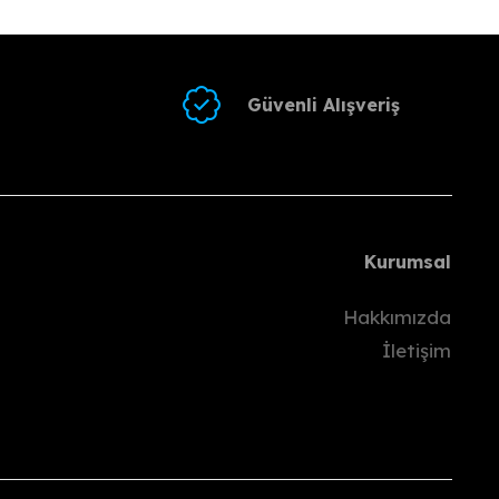
 iletmelisiniz.
gram/WhatsApp) üzerinden paylaşmalısınız.
Güvenli Alışveriş
i Kargo’yla göndermelisiniz.
ünü
içinde hesabınıza gönderilecektir.
Kurumsal
pılmaz.
Hakkımızda
İletişim