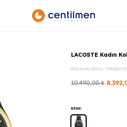
LACOSTE Kadın Kol
Stok kodu (SKU):
CM43417.0
Orijina
10.490,00
₺
8.392
fiyat:
10.490
,
RENK