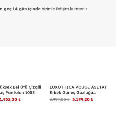
en geç 14 gün içinde
bizimle iletişim kurmanız
ilirsiniz.
ğı bilgisini aldıktan sonra:
ksek Bel Ütü Çizgili
LUXOTTICA VOUGE ASETAT
%20
aş Pantolon 1058
Erkek Güneş Gözlüğü
0VO5716SI W44/1954 HN
Orijinal
Şu
Orijinal
Şu
1.953,00
₺
3.999,00
₺
3.199,20
₺
 gönderim yapabilirsiniz.
fiyat:
andaki
fiyat:
andaki
2.790,00 ₺.
fiyat:
3.999,00 ₺.
fiyat:
1.953,00 ₺.
3.199,20 ₺.
n kargo ücretini ödemeniz gerekir.