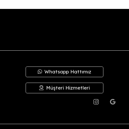
oksa, ürünü teslim aldıktan sonra
14 gün içinde
iade talebinizi bize
mızla
hesap no/IBAN
bilgilerinizi sipariş verdiğiniz kanal (Insta
eyip, bizden alacağınız anlaşma kodu ile en geç
3 gün
içinde Yurtiç
plam tutar içinden
kargo ücretleri
düşülerek iadeniz en geç
3 iş g
irilerek sevk edilir.
Whatsapp Hattımız
 kusurlardan şirketimiz sorumlu değildir; bu durumlarda değişim ya
de değişim yapılmaz.
Müşteri Hizmetleri
.