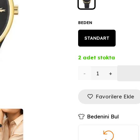
BEDEN
STANDART
2 adet stokta
LACOSTE
Kadın
Favorilere Ekle
Kol
Saati
Bedenini Bul
LAC2001249
adet