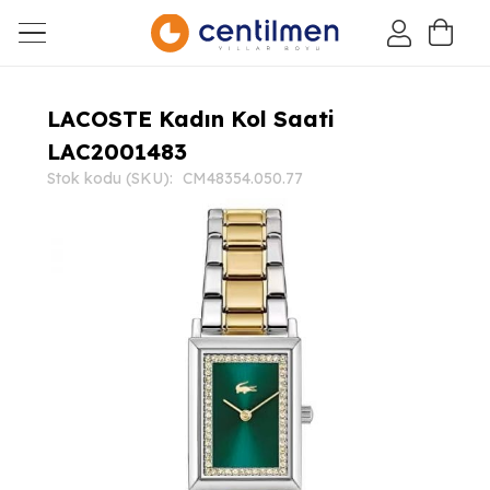
LACOSTE Kadın Kol Saati
LAC2001483
Stok kodu (SKU):
CM48354.050.77