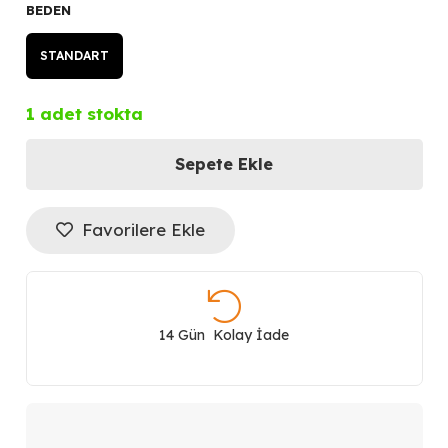
BEDEN
STANDART
1 adet stokta
Sepete Ekle
LACOSTE
Kadın
Favorilere Ekle
Kol
Saati
14 Gün Kolay İade
LAC2001483
adet