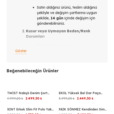
Satın aldığınız ürünü, teslim aldığınız
şekliyle ve değişim şartlarına uygun
şekilde,
14 gün
içinde değişim için
gönderebilirsiniz.
Kusur veya Uymayan Beden/Renk
Durumları
Ürünün beden/renginin uymaması
Göster
veya ürün kusurlu olması
durumunda,
teslim aldığınız
tarihten itibaren en geç 14 gün
içinde
bizimle iletişim kurmanız
Beğenebileceğin Ürünler
gerekmektedir.
İletişim Kanalları
Instagram üzerinden
verdiğiniz
TWIST Nakışlı Denim Şort
%50
EKOL Yüksek Bel Dar Paça
%30
siparişler için: Siparişi verdiğiniz
TS1260013086
Pantolon 4016
Orijinal
Şu
Orijinal
Şu
4.999,00
₺
2.499,50
₺
3.499,00
₺
2.449,30
₺
Instagram hesabından bize
fiyat:
andaki
fiyat:
andaki
ulaşabilirsiniz.
4.999,00 ₺.
fiyat:
3.499,00 ₺.
fiyat:
XINT Erkek Slim Fit Polo Yaka
%30
FAİK SÖNMEZ Kendinden Sim
%30
2.499,50 ₺.
2.449,30 ₺.
WhatsApp üzerinden
verdiğiniz
Basic Tişört 502265
Çizgili Overshırt Tunik 018