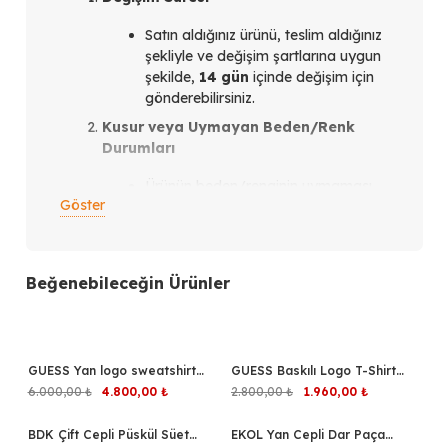
Satın aldığınız ürünü, teslim aldığınız
şekliyle ve değişim şartlarına uygun
şekilde,
14 gün
içinde değişim için
gönderebilirsiniz.
Kusur veya Uymayan Beden/Renk
Durumları
Ürünün beden/renginin uymaması
Göster
veya ürün kusurlu olması
durumunda,
teslim aldığınız
tarihten itibaren en geç 14 gün
içinde
bizimle iletişim kurmanız
Beğenebileceğin Ürünler
gerekmektedir.
İletişim Kanalları
Instagram üzerinden
verdiğiniz
GUESS Yan logo sweatshirt
%20
GUESS Baskılı Logo T-Shirt
%30
siparişler için: Siparişi verdiğiniz
Z2YQ10KB3P2
Z6GI01K2835
Orijinal
Şu
Orijinal
Şu
6.000,00
₺
4.800,00
₺
2.800,00
₺
1.960,00
₺
Instagram hesabından bize
fiyat:
andaki
fiyat:
andaki
ulaşabilirsiniz.
6.000,00 ₺.
fiyat:
2.800,00 ₺.
fiyat:
BDK Çift Cepli Püskül Süet
%30
EKOL Yan Cepli Dar Paça
%30
4.800,00 ₺.
1.960,00 ₺.