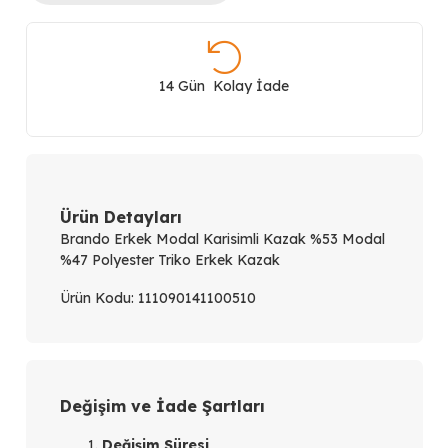
Modal
Karışımlı
14 Gün Kolay İade
Tişört
111090141
adet
Ürün Detayları
Brando Erkek Modal Karisimli Kazak %53 Modal
%47 Polyester Triko Erkek Kazak
Ürün Kodu:
111090141100510
Değişim ve İade Şartları
Değişim Süresi