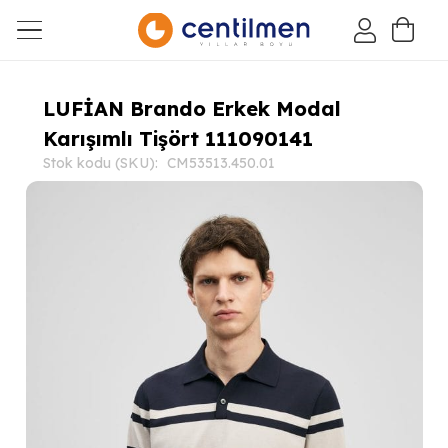
LUFİAN Brando Erkek Modal
Karışımlı Tişört 111090141
Stok kodu (SKU):
CM53513.450.01