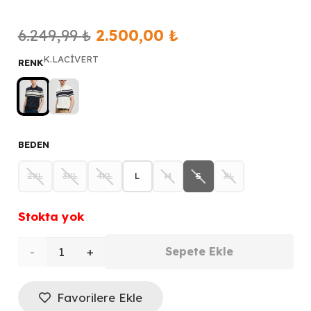
Orijinal
Şu
6.249,99
₺
2.500,00
₺
fiyat:
andaki
K.LACİVERT
RENK
6.249,99 ₺.
fiyat:
2.500,00 ₺.
BEDEN
2XL
3XL
4XL
L
M
S
XL
Stokta yok
LUFİAN
Sepete Ekle
Brando
Favorilere Ekle
Erkek