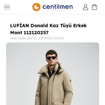
LUFİAN Donald Kaz Tüyü Erkek
Mont 112120257
Stok kodu (SKU):
CM49151.015.46