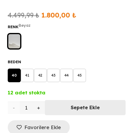
Orijinal
Şu
4.499,99
₺
1.800,00
₺
fiyat:
andaki
Beyaz
RENK
4.499,99 ₺.
fiyat:
1.800,00 ₺.
BEDEN
40
41
42
43
44
45
12 adet stokta
LUFİAN
Sepete Ekle
Gage
Favorilere Ekle
Erkek