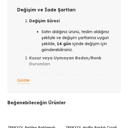
Değişim ve İade Şartları
Değişim Süresi
Satın aldığınız ürünü, teslim aldığınız
şekliyle ve değişim şartlarına uygun
şekilde,
14 gün
içinde değişim için
gönderebilirsiniz.
Kusur veya Uymayan Beden/Renk
Durumları
Ürünün beden/renginin uymaması
Göster
veya ürün kusurlu olması
durumunda,
teslim aldığınız
tarihten itibaren en geç 14 gün
içinde
bizimle iletişim kurmanız
Beğenebileceğin Ürünler
gerekmektedir.
İletişim Kanalları
Instagram üzerinden
verdiğiniz
İPEKYOL Belden Bağlamalı
%50
İPEKYOL Hotfix Baskılı Çizgili
%50