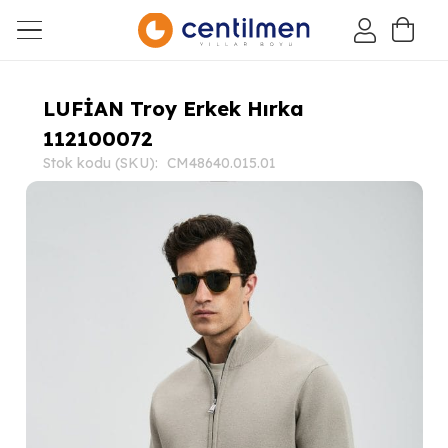
LUFİAN Troy Erkek Hırka
112100072
Stok kodu (SKU):
CM48640.015.01