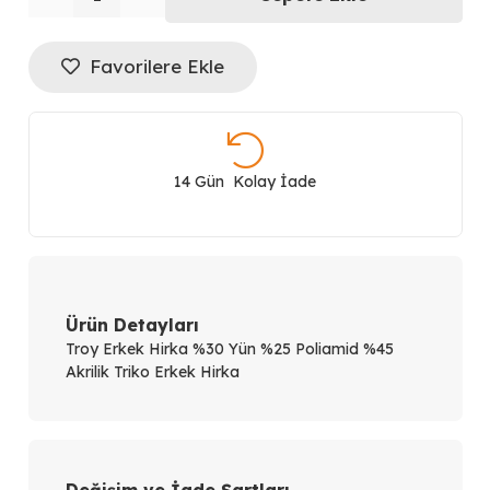
Troy
Favorilere Ekle
Erkek
Hırka
112100072
14 Gün Kolay İade
adet
Ürün Detayları
Troy Erkek Hirka %30 Yün %25 Poliamid %45
Akrilik Triko Erkek Hirka
Değişim ve İade Şartları