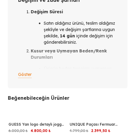
Değişim Süresi
Satın aldığınız ürünü, teslim aldığınız
şekliyle ve değişim şartlarına uygun
şekilde,
14 gün
içinde değişim için
gönderebilirsiniz.
Kusur veya Uymayan Beden/Renk
Durumları
Ürünün beden/renginin uymaması
Göster
veya ürün kusurlu olması
durumunda,
teslim aldığınız
tarihten itibaren en geç 14 gün
içinde
bizimle iletişim kurmanız
Beğenebileceğin Ürünler
gerekmektedir.
İletişim Kanalları
Instagram üzerinden
verdiğiniz
GUESS Yan logo detaylı jogger
%20
UNIQUE Paçası Fermuar
%50
siparişler için: Siparişi verdiğiniz
pantolon Z2YB09KB3P2
Detaylı Pantolon 264013
Orijinal
Şu
Orijinal
Şu
6.000,00
₺
4.800,00
₺
4.799,00
₺
2.399,50
₺
Instagram hesabından bize