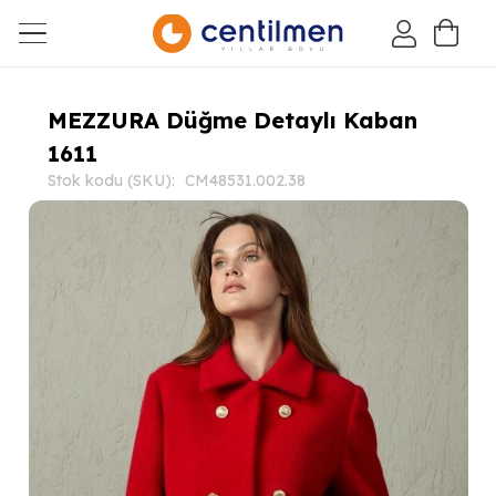
MEZZURA Düğme Detaylı Kaban
1611
Stok kodu (SKU):
CM48531.002.38