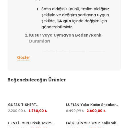
Satın aldığınız ürünü, teslim aldığınız
şekliyle ve değişim şartlarına uygun
şekilde,
14 gün
içinde değişim için
gönderebilirsiniz.
Kusur veya Uymayan Beden/Renk
Durumları
Ürünün beden/renginin uymaması
Göster
veya ürün kusurlu olması
durumunda,
teslim aldığınız
tarihten itibaren en geç 14 gün
içinde
bizimle iletişim kurmanız
Beğenebileceğin Ürünler
gerekmektedir.
İletişim Kanalları
+2
Instagram üzerinden
verdiğiniz
GUESS T-SHIRT
%20
LUFİAN Yoko Kadın Sneaker
%60
siparişler için: Siparişi verdiğiniz
V4YP06K8RT2
Ayakkabı 121230088
Orijinal
Şu
Orijinal
Şu
2.200,00
₺
1.760,00
₺
6.499,99
₺
2.600,00
₺
Instagram hesabından bize
fiyat:
andaki
fiyat:
andaki
ulaşabilirsiniz.
2.200,00 ₺.
fiyat:
6.499,99 ₺.
fiyat:
CENTİLMEN Erkek Takım
%20
FAİK SÖNMEZ Uzun Kollu Şık
%30
1.760,00 ₺.
2.600,00 ₺.
WhatsApp üzerinden
verdiğiniz
Elbise 9437
Gömlek Elbise 016