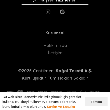
gönderdikten sonra, yeni ürünün
kargosunu teslim alırken kargo
ücretini ödemeniz gerekir.
İade İşlemleri
Değişim yapılabilecek beden/renk
Kurumsal
stokta yoksa, ürünü teslim aldıktan
sonra
14 gün içinde
iade talebinizi
Hakkımızda
bize iletmelisiniz.
İletişim
Talebinizi ilettikten sonra, ekip
arkadaşlarımızla
hesap no/IBAN
bilgilerinizi sipariş verdiğiniz kanal
(Instagram/WhatsApp) üzerinden
©2025 Centilmen.
Sağol Tekstil A.Ş.
paylaşmalısınız.
Kuruluşudur. Tüm Hakları Saklıdır.
Ürünü
hasar görmeyecek şekilde
paketleyip, bizden alacağınız
anlaşma kodu ile en geç
3 gün
içinde Yurtiçi Kargo’yla
Bu web sitesi deneyiminizi iyileştirmek için çerezler
göndermelisiniz.
Tamam
kullanır. Bu siteyi kullanmaya devam ederseniz,
Woo356 E-Ticaret Altyapısı İle Hazırlanmıştır.
bunu kabul etmiş olursunuz.
Şartlar ve Koşullar
Kargo bize ulaştıktan sonra,