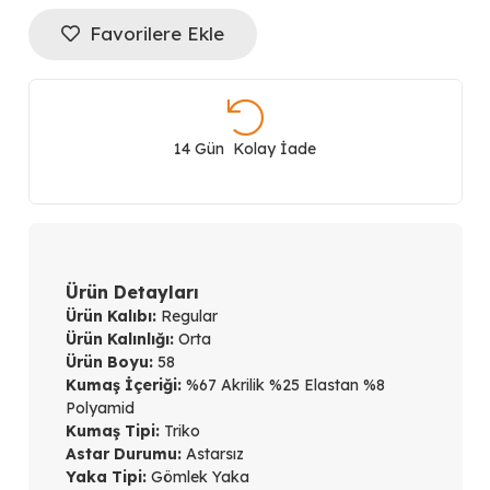
TRİKO
Favorilere Ekle
Çift
Yaka
14 Gün Kolay İade
Düğme
Detaylı
Triko
Ürün Detayları
Kazak
Ürün Kalıbı:
Regular
Ürün Kalınlığı:
Orta
66460
Ürün Boyu:
58
Kumaş İçeriği:
%67 Akrilik %25 Elastan %8
adet
Polyamid
Kumaş Tipi:
Triko
Astar Durumu:
Astarsız
Yaka Tipi:
Gömlek Yaka