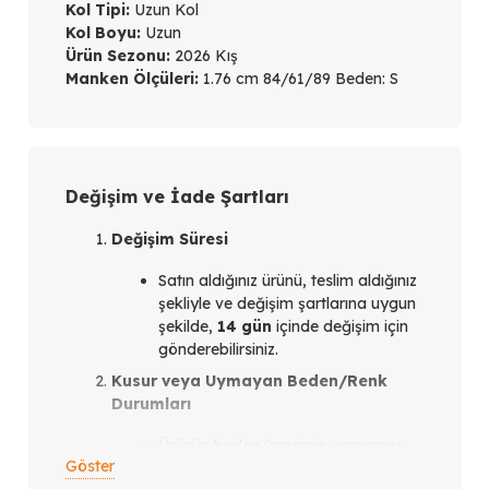
Kol Tipi:
Uzun Kol
Kol Boyu:
Uzun
Ürün Sezonu:
2026 Kış
Manken Ölçüleri:
1.76 cm 84/61/89 Beden: S
Değişim ve İade Şartları
Değişim Süresi
Satın aldığınız ürünü, teslim aldığınız
şekliyle ve değişim şartlarına uygun
şekilde,
14 gün
içinde değişim için
gönderebilirsiniz.
Kusur veya Uymayan Beden/Renk
Durumları
Ürünün beden/renginin uymaması
Göster
veya ürün kusurlu olması