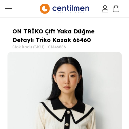
ON TRİKO Çift Yaka Düğme
Detaylı Triko Kazak 66460
Stok kodu (SKU):
CM46886