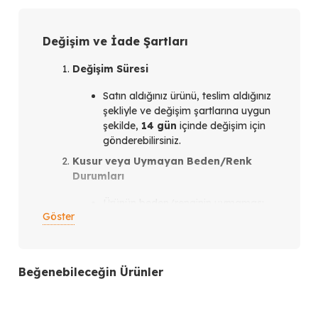
Değişim ve İade Şartları
Değişim Süresi
Satın aldığınız ürünü, teslim aldığınız
şekliyle ve değişim şartlarına uygun
şekilde,
14 gün
içinde değişim için
gönderebilirsiniz.
Kusur veya Uymayan Beden/Renk
Durumları
Ürünün beden/renginin uymaması
Göster
veya ürün kusurlu olması
durumunda,
teslim aldığınız
tarihten itibaren en geç 14 gün
içinde
bizimle iletişim kurmanız
Beğenebileceğin Ürünler
gerekmektedir.
İletişim Kanalları