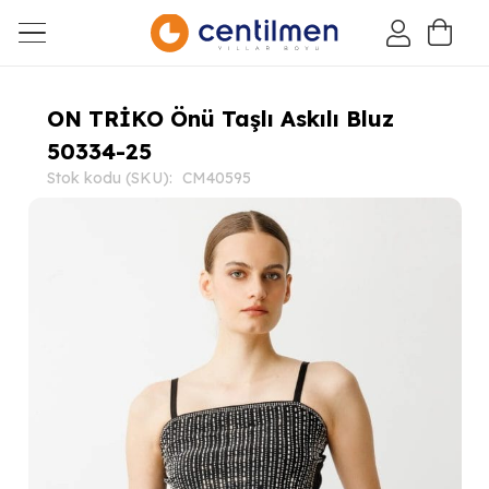
ON TRİKO Önü Taşlı Askılı Bluz
50334-25
Stok kodu (SKU):
CM40595