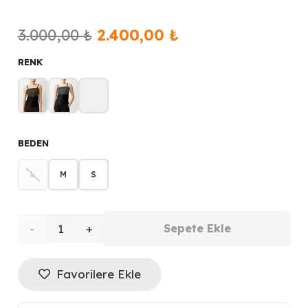
Orijinal
Şu
3.000,00
₺
2.400,00
₺
fiyat:
andaki
RENK
3.000,00 ₺.
fiyat:
2.400,00 ₺.
BEDEN
L
M
S
ON
Sepete Ekle
TRİKO
Favorilere Ekle
Önü