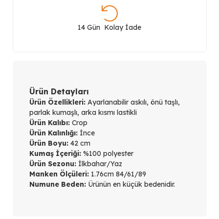
Taşlı
Askılı
14 Gün Kolay İade
Bluz
50334-
25
Ürün Detayları
Ürün Özellikleri:
Ayarlanabilir askılı, önü taşlı,
adet
parlak kumaşlı, arka kısmı lastikli
Ürün Kalıbı:
Crop
Ürün Kalınlığı:
İnce
Ürün Boyu:
42 cm
Kumaş İçeriği:
%100 polyester
Ürün Sezonu:
İlkbahar/Yaz
Manken Ölçüleri:
1.76cm 84/61/89
Numune Beden:
Ürünün en küçük bedenidir.