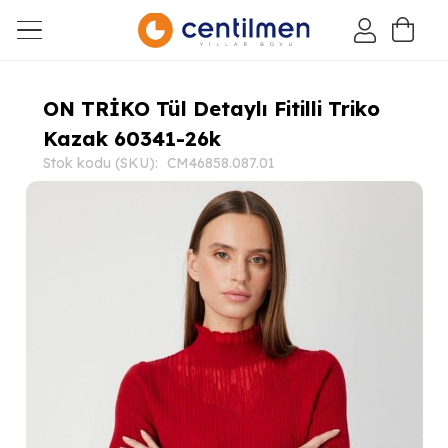
ON TRİKO Tül Detaylı Fitilli Triko
Kazak 60341-26k
Stok kodu (SKU):
CM46858.087.01