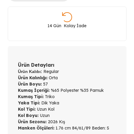
Tül
Detaylı
14 Gün Kolay İade
Fitilli
Triko
Kazak
Ürün Detayları
60341-
Regular
Ürün Kalıbı:
Ürün Kalınlığı:
Orta
26k
Ürün Boyu:
57
Kumaş İçeriği:
%65 Polyester %35 Pamuk
adet
Kumaş Tipi:
Triko
Yaka Tipi:
Dik Yaka
Kol Tipi:
Uzun Kol
Kol Boyu:
Uzun
Ürün Sezonu:
2026 Kış
Manken Ölçüleri:
1.76 cm 84/61/89 Beden: S