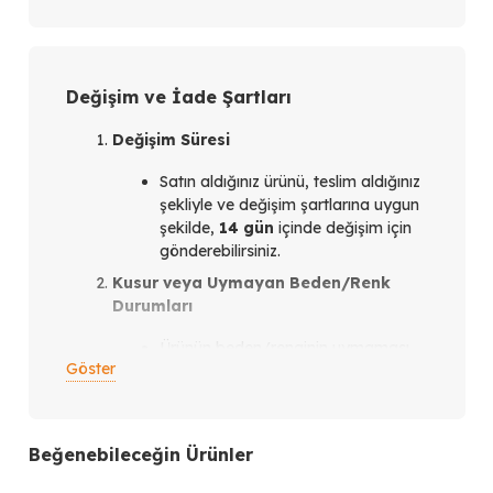
Değişim ve İade Şartları
Değişim Süresi
Satın aldığınız ürünü, teslim aldığınız
şekliyle ve değişim şartlarına uygun
şekilde,
14 gün
içinde değişim için
gönderebilirsiniz.
Kusur veya Uymayan Beden/Renk
Durumları
Ürünün beden/renginin uymaması
Göster
veya ürün kusurlu olması
durumunda,
teslim aldığınız
tarihten itibaren en geç 14 gün
içinde
bizimle iletişim kurmanız
Beğenebileceğin Ürünler
gerekmektedir.