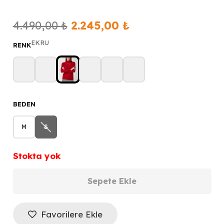
Orijinal
Şu
4.490,00
₺
2.245,00
₺
fiyat:
andaki
EKRU
RENK
4.490,00 ₺.
fiyat:
2.245,00 ₺.
BEDEN
M
S
Stokta yok
Sepete Ekle
ON
TRİKO
Favorilere Ekle