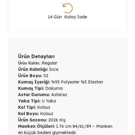
Yaka
Basic
14 Gün Kolay İade
Bluz
61385
adet
Ürün Detayları
Regular
Ürün Kalıbı:
Ürün Kalınlığı:
İnce
Ürün Boyu:
52
Kumaş İçeriği:
%95 Polyester %5 Elastan
Kumaş Tipi:
Dokuma
Astar Durumu:
Astarsız
Yaka Tipi:
U Yaka
Kol Tipi:
Kolsuz
Kol Boyu:
Kolsuz
Ürün Sezonu:
2026 Kış
Manken Ölçüleri:
1.76 cm 84/61/89 – Manken
en küçük bedeni giymektedir.