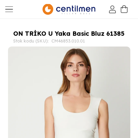
ON TRİKO U Yaka Basic Bluz 61385
Stok kodu (SKU):
CM46853.010.01