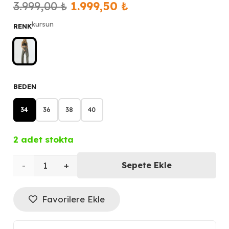
Orijinal
Şu
3.999,00
₺
1.999,50
₺
fiyat:
andaki
kursun
RENK
3.999,00 ₺.
fiyat:
1.999,50 ₺.
BEDEN
34
36
38
40
2 adet stokta
TWIST
Sepete Ekle
Elastik
Favorilere Ekle
Bel