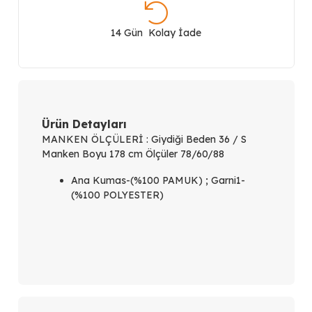
Non
Denim
14 Gün Kolay İade
Pantolon
TW6250003086
adet
Ürün Detayları
MANKEN ÖLÇÜLERİ :
Giydiği Beden 36 / S
Manken Boyu 178 cm Ölçüler 78/60/88
Ana Kumas-(%100 PAMUK) ; Garni1-
(%100 POLYESTER)