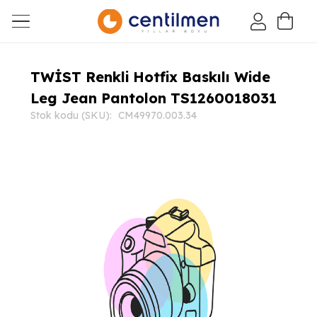
TWİST Renkli Hotfix Baskılı Wide
Leg Jean Pantolon TS1260018031
Stok kodu (SKU):
CM49970.003.34