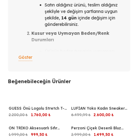
Satın aldığınız ürünü, teslim aldığınız
şekliyle ve değişim şartlarına uygun
şekilde,
14 gün
içinde değişim için
gönderebilirsiniz.
Kusur veya Uymayan Beden/Renk
Durumları
Ürünün beden/renginin uymaması
Göster
veya ürün kusurlu olması
durumunda,
teslim aldığınız
tarihten itibaren en geç 14 gün
içinde
bizimle iletişim kurmanız
Beğenebileceğin Ürünler
gerekmektedir.
İletişim Kanalları
Instagram üzerinden
verdiğiniz
GUESS Önü Logolu Stretch T-
%20
LUFİAN Yoko Kadın Sneaker
%60
siparişler için: Siparişi verdiğiniz
shirt V4YI21KCDH1
Ayakkabı 121230088
Orijinal
Şu
Orijinal
Şu
2.200,00
₺
1.760,00
₺
6.499,99
₺
2.600,00
₺
Instagram hesabından bize
fiyat:
andaki
fiyat:
andaki
ulaşabilirsiniz.
2.200,00 ₺.
fiyat:
6.499,99 ₺.
fiyat:
ON TRİKO Aksesuarlı Sıfır
%50
Perzoni Çiçek Desenli Bluz
%50
1.760,00 ₺.
2.600,00 ₺.
WhatsApp üzerinden
verdiğiniz
Yaka Bluz 71379
4840
Orijinal
Şu
Orijinal
Şu
1.999,00
₺
999,50
₺
2.999,00
₺
1.499,50
₺