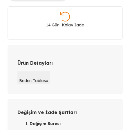
Baskılı
Wide
14 Gün Kolay İade
Leg
Jean
Pantolon
Ürün Detayları
TS1260018031
Beden Tablosu
adet
Değişim ve İade Şartları
Değişim Süresi