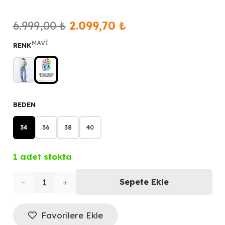
Orijinal
Şu
6.999,00
₺
2.099,70
₺
fiyat:
andaki
MAVİ
RENK
6.999,00 ₺.
fiyat:
2.099,70 ₺.
BEDEN
34
36
38
40
1 adet stokta
TWİST
Sepete Ekle
Renkli
Favorilere Ekle
Hotfix