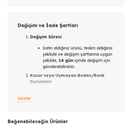
Değişim ve İade Şartları
Değişim Süresi
Satın aldığınız ürünü, teslim aldığınız
şekliyle ve değişim şartlarına uygun
şekilde,
14 gün
içinde değişim için
gönderebilirsiniz.
Kusur veya Uymayan Beden/Renk
Durumları
Ürünün beden/renginin uymaması
Göster
veya ürün kusurlu olması
durumunda,
teslim aldığınız
tarihten itibaren en geç 14 gün
içinde
bizimle iletişim kurmanız
Beğenebileceğin Ürünler
gerekmektedir.