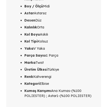
Boy / Ölçü
Midi
Astar
Astarsız
Desen
Düz
Kalınlık
Orta
Kol Boyu
Askılı
Kol Tipi
Kolsuz
Yaka
V Yaka
Parça Sayısı
1 Parça
Marka
Twıst
Üretim Ülkesi
Türkiye
Renk
Kahverengi
Kategori
Elbise
Kumaş Karışımı
Ana Kumas-(%100
POLIESTER) ; Astar1-(%100 POLIESTER)