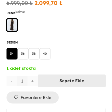
Orijinal
Şu
6.999,00
₺
2.099,70
₺
fiyat:
andaki
kahve
RENK
6.999,00 ₺.
fiyat:
2.099,70 ₺.
BEDEN
34
36
38
40
1 adet stokta
TWİST
Sepete Ekle
Renkli
Favorilere Ekle
Aksesuarlı