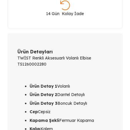
Volanlı
Elbise
14 Gün Kolay İade
TS1260002280
adet
Ürün Detayları
TWİST Renkli Aksesuarlı Volanlı Elbise
TS1260002280
Ürün Detay 1
Volanlı
Ürün Detay 2
Dantel Detaylı
Ürün Detay 3
Boncuk Detaylı
Cep
Cepsiz
Kapama Şekli
Fermuar Kapama
Kalıp
Kalem