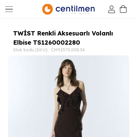
TWİST Renkli Aksesuarlı Volanlı
Elbise TS1260002280
Stok kodu (SKU):
CM52573.008.34