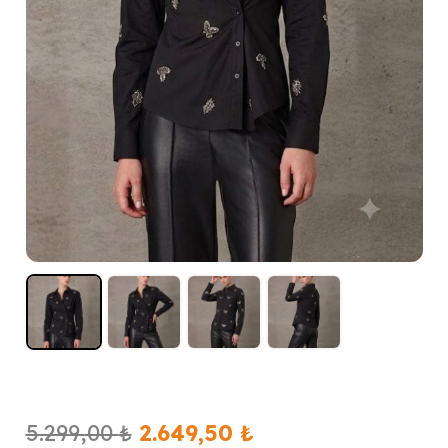
Orijinal
Şu
5.299,00
₺
2.649,50
₺