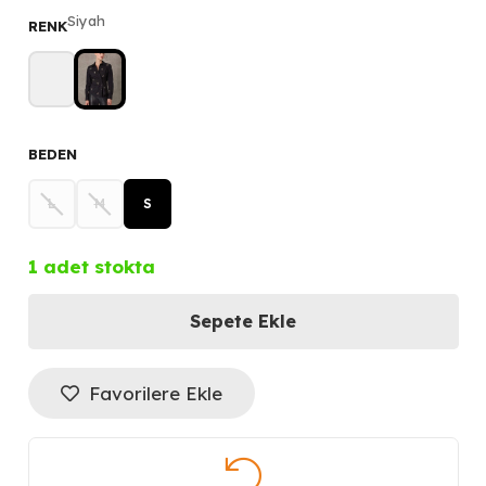
fiyat:
andaki
Siyah
RENK
5.299,00 ₺.
fiyat:
2.649,50 ₺.
BEDEN
L
M
S
1 adet stokta
Sepete Ekle
UNIQUE
Nakış
Favorilere Ekle
Detaylı
Cotton