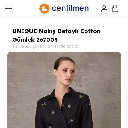
UNIQUE Nakış Detaylı Cotton
Gömlek 267009
Stok kodu (SKU):
CM47920.001.01