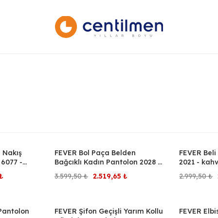
 Nakış
FEVER Bol Paça Belden
FEVER Beli
%30
%30
 6077 -
Bağcıklı Kadın Pantolon 2028 -
2021 - kah
kahve
Şu
Orijinal
Şu
₺
3.599,50
₺
2.519,65
₺
2.999,50
₺
andaki
fiyat:
andaki
₺.
fiyat:
3.599,50 ₺.
fiyat:
 Pantolon
FEVER Şifon Geçişli Yarım Kollu
FEVER Elbi
%30
%20