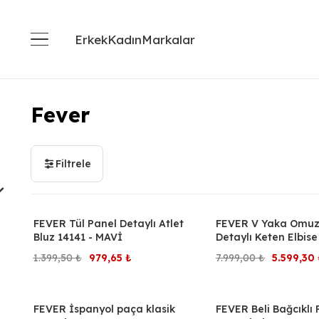
Erkek
Kadın
Markalar
Fever
Filtrele
FEVER Tül Panel Detaylı Atlet
FEVER V Yaka Omuz
%30
%30
Bluz 14141 - MAVİ
Detaylı Keten Elbise
VİZON
Orijinal
Şu
Orijinal
1.399,50
₺
979,65
₺
7.999,00
₺
5.599,30
fiyat:
andaki
fiyat:
1.399,50 ₺.
fiyat:
7.999,00 
FEVER İspanyol paça klasik
FEVER Beli Bağcıklı
%30
%30