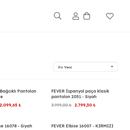
 Bağcıklı Pantolon
FEVER İspanyol paça klasik
%30
ve
pantolon 2051 - Siyah
Orijinal
Şu
Orijinal
Şu
2.099,65
₺
3.999,00
₺
2.799,30
₺
fiyat:
andaki
fiyat:
andaki
2.999,50 ₺.
fiyat:
3.999,00 ₺.
fiyat:
se 16078 - Siyah
FEVER Elbise 16007 - KIRMIZI
%50