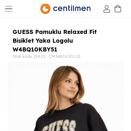
GUESS Pamuklu Relaxed Fit
Bisiklet Yaka Logolu
W4BQ10KBY51
Stok kodu (SKU):
CM34876.001.01