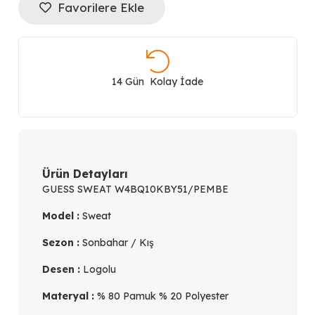
Favorilere Ekle
Relaxed
Fit
Bisiklet
14 Gün Kolay İade
Yaka
Logolu
W4BQ10KBY51
Ürün Detayları
GUESS SWEAT W4BQ10KBY51/PEMBE
adet
Model :
Sweat
Sezon :
Sonbahar / Kış
Desen :
Logolu
Materyal :
% 80 Pamuk % 20 Polyester