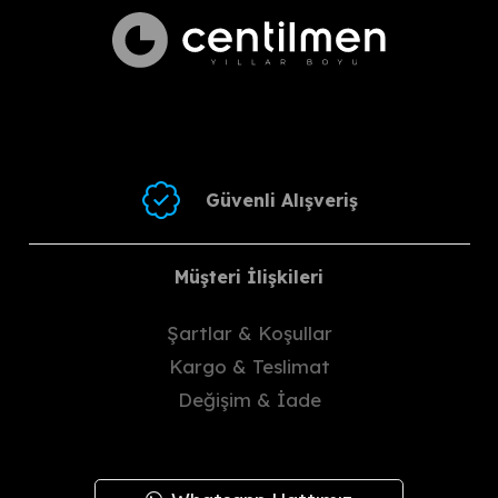
Değişim sebebinizi iletişim
kanallarımızdan ekibimize
bildirdikten ve değiştirmek istediğiniz
ürünün adınıza ayrıldığı bilgisini
aldıktan sonra:
Ürünü
hasar görmeyecek
şekilde
paketleyiniz.
Güvenli Alışveriş
Bizden alacağınız anlaşma
kodu ile ürünü en geç
3 gün
içinde Yurtiçi/MNG kargoya
Müşteri İlişkileri
veriniz.
Farklı bir kargo firması ile
Şartlar & Koşullar
göndermek isterseniz, kargo
Kargo & Teslimat
ücretini karşılamak ve bizi
bilgilendirmek şartıyla
Değişim & İade
gönderim yapabilirsiniz.
Paketlemeden kaynaklı oluşabilecek
hasarlar alıcıya aittir ve bu durumda