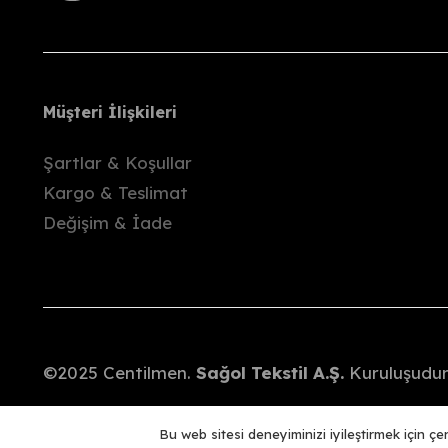
Kargo bize ulaştıktan sonra, ödediğiniz to
İade kargo ücretleri alıcıya aittir.
Önemli Bilgiler
Ürünlerimiz, paketleme öncesinde gözden geç
Müşteri İlişkileri
Deneme sırasında oluşabilecek hasar ya da
Şartlar & Koşullar
Etiketi kopmuş
olarak gönderilen ürünler
Kargo & Teslimat
Kampanyalı ürünlerde
değişim yapılmaz
Değişim & İade
©2025 Centilmen.
Sağol Tekstil A.Ş.
Kuruluşudur.
Bu web sitesi deneyiminizi iyileştirmek için ç