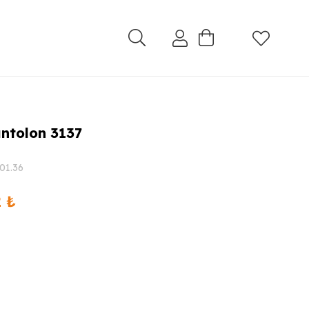
ntolon 3137
01.36
Şu
2
₺
andaki
 ₺.
fiyat:
2.319,92 ₺.