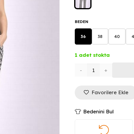
BEDEN
36
38
40
4
1 adet stokta
MASCARA
Kadın
Favorilere Ekle
Pantolon
3137
Bedenini Bul
adet