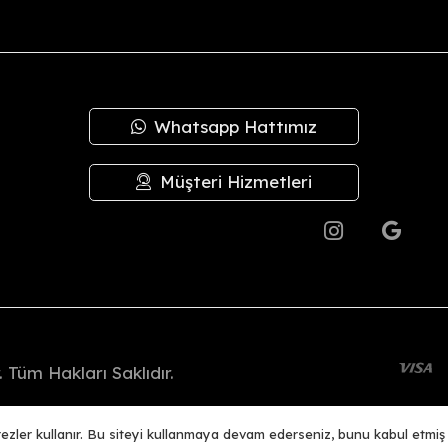
plam tutar içinden
kargo ücretleri
düşülerek iadeniz en geç
3 iş g
irilerek sevk edilir.
Whatsapp Hattımız
 kusurlardan şirketimiz sorumlu değildir; bu durumlarda değişim ya
de değişim yapılmaz.
Müşteri Hizmetleri
.
 Tüm Hakları Saklıdır.
Woo356 E-Ticaret Altyapısı İle Hazırlanmıştır.
erezler kullanır. Bu siteyi kullanmaya devam ederseniz, bunu kabul etmi