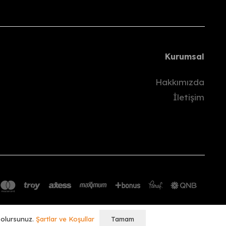
ünü
içinde hesabınıza gönderilecektir.
Kurumsal
pılmaz.
Hakkımızda
İletişim
Tamam
ş olursunuz.
Şartlar ve Koşullar